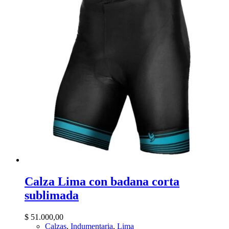
Calza Lima con badana corta
sublimada
$
51.000,00
Calzas
,
Indumentaria
,
Lima