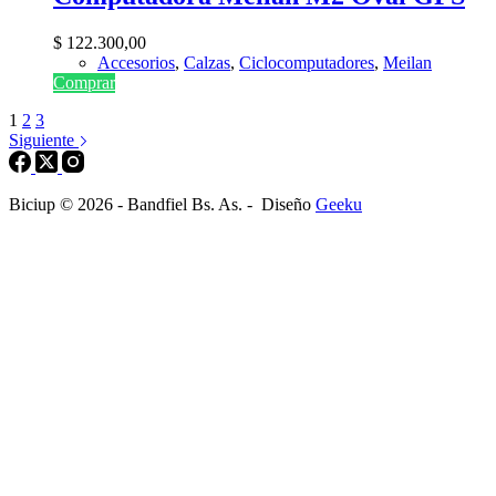
$
122.300,00
Accesorios
,
Calzas
,
Ciclocomputadores
,
Meilan
Comprar
1
2
3
Siguiente
Biciup © 2026 - Bandfiel Bs. As. - Diseño
Geeku