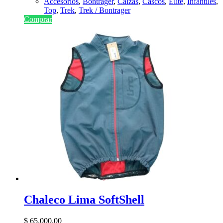
Accesorios
,
Bontrager
,
Calzas
,
Cascos
,
Elite
,
Infantiles
,
Top
,
Trek
,
Trek / Bontrager
Comprar
Chaleco Lima SoftShell
$
65.000,00