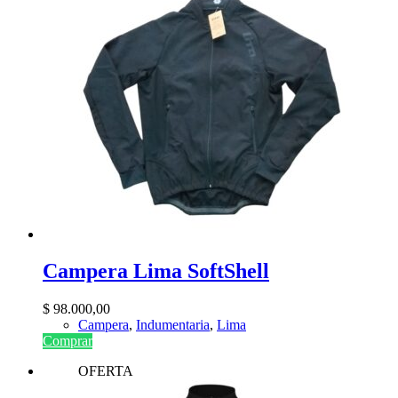
Campera Lima SoftShell
$
98.000,00
Campera
,
Indumentaria
,
Lima
Comprar
OFERTA