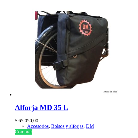
Alforja MD 35 L
$
65.050,00
Accesorios
,
Bolsos y alforjas
,
DM
Comprar