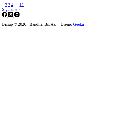
1
2
3
4
…
12
Siguiente
Biciup © 2026 - Bandfiel Bs. As. - Diseño
Geeku