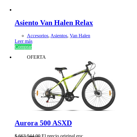
Asiento Van Halen Relax
Accesorios
,
Asientos
,
Van Halen
Leer más
Comprar
OFERTA
Aurora 500 ASXD
$
663.944,00
El precio original era: