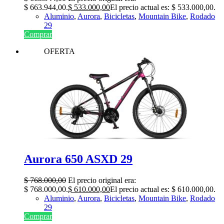
$ 663.944,00.
$
533.000,00
El precio actual es: $ 533.000,00.
Aluminio
,
Aurora
,
Bicicletas
,
Mountain Bike
,
Rodado
29
Comprar
OFERTA
Aurora 650 ASXD 29
$
768.000,00
El precio original era:
$ 768.000,00.
$
610.000,00
El precio actual es: $ 610.000,00.
Aluminio
,
Aurora
,
Bicicletas
,
Mountain Bike
,
Rodado
29
Comprar