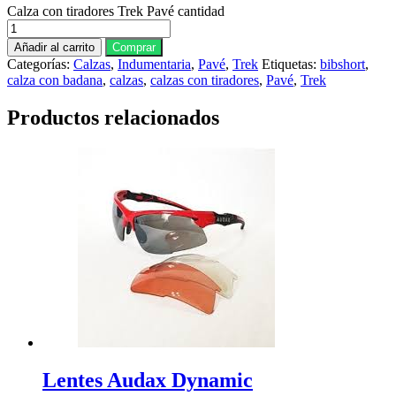
Calza con tiradores Trek Pavé cantidad
Añadir al carrito
Comprar
Categorías:
Calzas
,
Indumentaria
,
Pavé
,
Trek
Etiquetas:
bibshort
,
calza con badana
,
calzas
,
calzas con tiradores
,
Pavé
,
Trek
Productos relacionados
Lentes Audax Dynamic