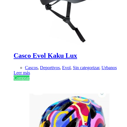
Casco Evol Kaku Lux
Cascos
,
Deportivos
,
Evol
,
Sin categorizar
,
Urbanos
Leer más
Comprar