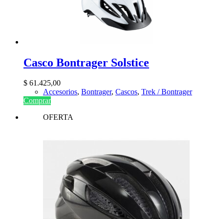
Casco Bontrager Solstice
$
61.425,00
Accesorios
,
Bontrager
,
Cascos
,
Trek / Bontrager
Comprar
OFERTA