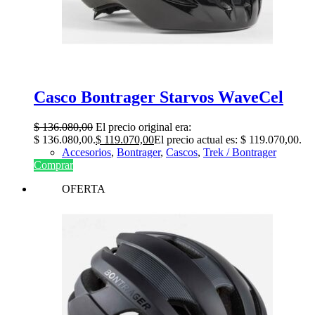
Casco Bontrager Starvos WaveCel
$
136.080,00
El precio original era:
$ 136.080,00.
$
119.070,00
El precio actual es: $ 119.070,00.
Accesorios
,
Bontrager
,
Cascos
,
Trek / Bontrager
Comprar
OFERTA