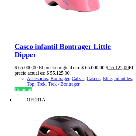
Casco infantil Bontrager Little
Dipper
$
65.000,00
El precio original era: $ 65.000,00.
$
55.125,00
El
precio actual es: $ 55.125,00.
Accesorios
,
Bontrager
,
Calzas
,
Cascos
,
Elite
,
Infantiles
,
Top
,
Trek
,
Trek / Bontrager
Comprar
OFERTA