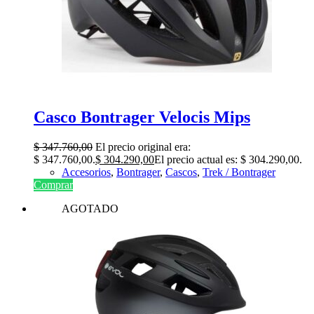
Casco Bontrager Velocis Mips
$
347.760,00
El precio original era:
$ 347.760,00.
$
304.290,00
El precio actual es: $ 304.290,00.
Accesorios
,
Bontrager
,
Cascos
,
Trek / Bontrager
Comprar
AGOTADO