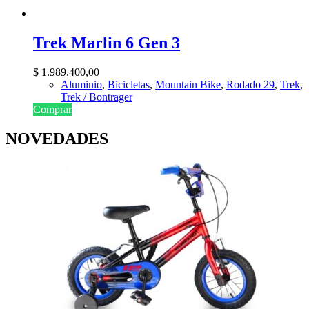
Trek Marlin 6 Gen 3
$
1.989.400,00
Aluminio
,
Bicicletas
,
Mountain Bike
,
Rodado 29
,
Trek
,
Trek / Bontrager
Comprar
NOVEDADES