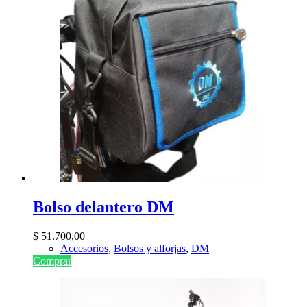
Bolso delantero DM
$
51.700,00
Accesorios
,
Bolsos y alforjas
,
DM
Comprar