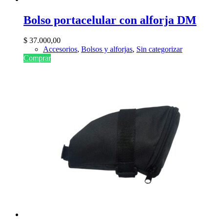
Bolso portacelular con alforja DM
$
37.000,00
Accesorios
,
Bolsos y alforjas
,
Sin categorizar
Comprar