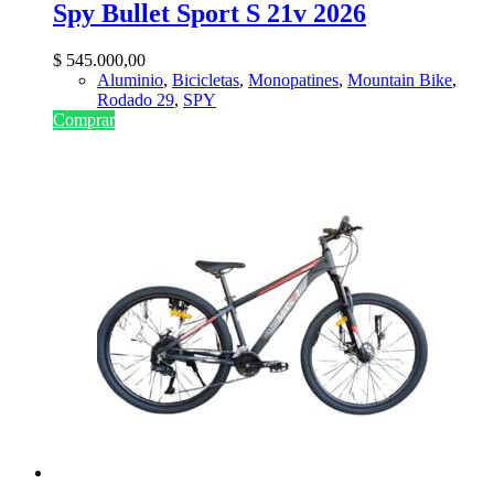
Spy Bullet Sport S 21v 2026
$
545.000,00
Aluminio
,
Bicicletas
,
Monopatines
,
Mountain Bike
,
Rodado 29
,
SPY
Comprar