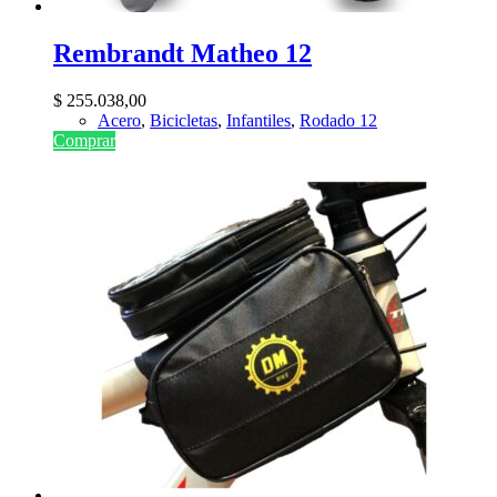
Rembrandt Matheo 12
$
255.038,00
Acero
,
Bicicletas
,
Infantiles
,
Rodado 12
Comprar