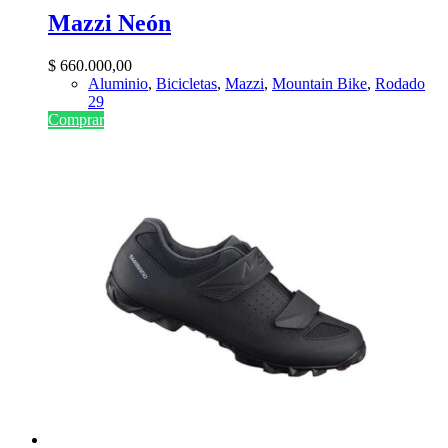
Mazzi Neón
$
660.000,00
Aluminio
,
Bicicletas
,
Mazzi
,
Mountain Bike
,
Rodado
29
Comprar