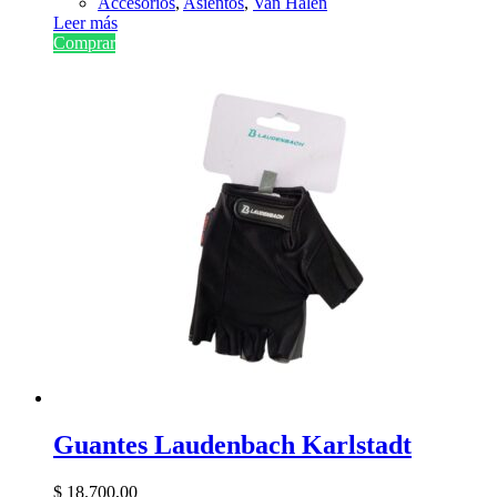
Accesorios
,
Asientos
,
Van Halen
Leer más
Comprar
Guantes Laudenbach Karlstadt
$
18.700,00