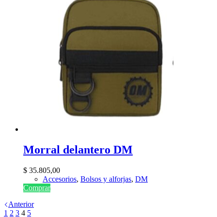
Morral delantero DM
$
35.805,00
Accesorios
,
Bolsos y alforjas
,
DM
Comprar
Anterior
1
2
3
4
5