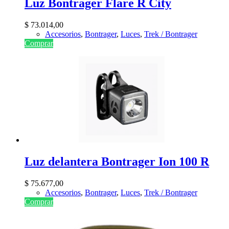
Luz Bontrager Flare R City
$
73.014,00
Accesorios
,
Bontrager
,
Luces
,
Trek / Bontrager
Comprar
Luz delantera Bontrager Ion 100 R
$
75.677,00
Accesorios
,
Bontrager
,
Luces
,
Trek / Bontrager
Comprar