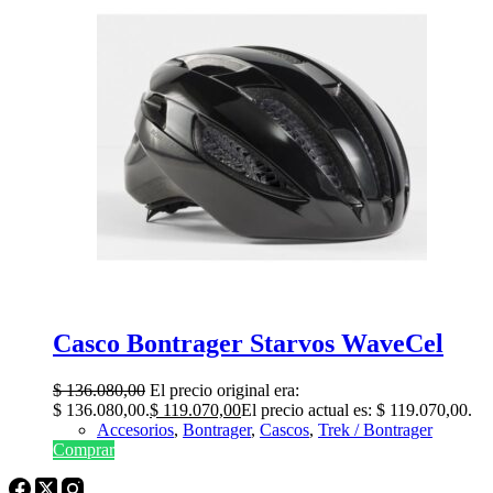
Casco Bontrager Starvos WaveCel
$
136.080,00
El precio original era:
$ 136.080,00.
$
119.070,00
El precio actual es: $ 119.070,00.
Accesorios
,
Bontrager
,
Cascos
,
Trek / Bontrager
Comprar