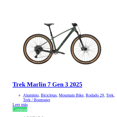
Trek Marlin 7 Gen 3 2025
Aluminio
,
Bicicletas
,
Mountain Bike
,
Rodado 29
,
Trek
,
Trek / Bontrager
Leer más
Comprar