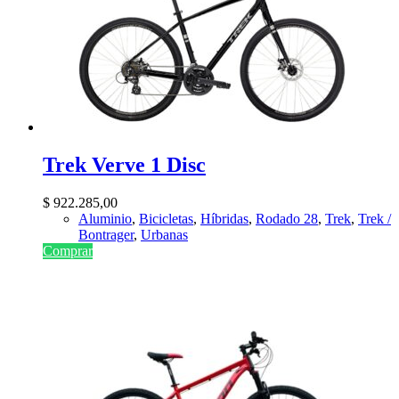
Trek Verve 1 Disc
$
922.285,00
Aluminio
,
Bicicletas
,
Híbridas
,
Rodado 28
,
Trek
,
Trek /
Bontrager
,
Urbanas
Comprar