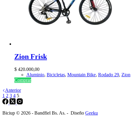
Zion Frisk
$
420.000,00
Aluminio
,
Bicicletas
,
Mountain Bike
,
Rodado 29
,
Zion
Comprar
Anterior
1
2
3
4
5
Biciup © 2026 - Bandfiel Bs. As. - Diseño
Geeku