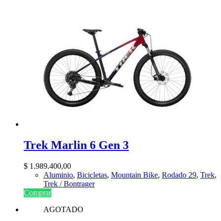
Trek Marlin 6 Gen 3
$
1.989.400,00
Aluminio
,
Bicicletas
,
Mountain Bike
,
Rodado 29
,
Trek
,
Trek / Bontrager
Comprar
AGOTADO