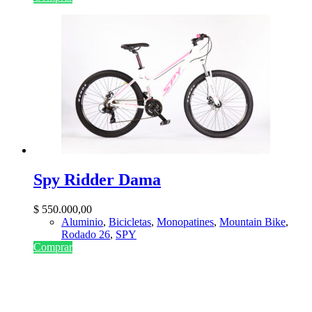
Spy Ridder Dama
$
550.000,00
Aluminio
,
Bicicletas
,
Monopatines
,
Mountain Bike
,
Rodado 26
,
SPY
Comprar