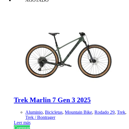
AGOTADO
Trek Marlin 7 Gen 3 2025
Aluminio
,
Bicicletas
,
Mountain Bike
,
Rodado 29
,
Trek
,
Trek / Bontrager
Leer más
Comprar