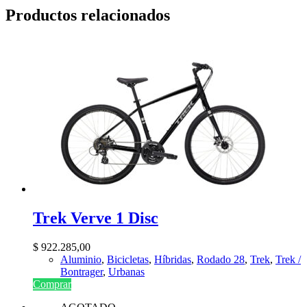
Productos relacionados
Trek Verve 1 Disc
$
922.285,00
Aluminio
,
Bicicletas
,
Híbridas
,
Rodado 28
,
Trek
,
Trek /
Bontrager
,
Urbanas
Comprar