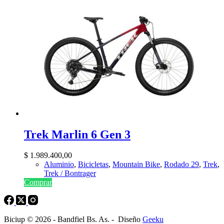
Trek Marlin 6 Gen 3
$
1.989.400,00
Aluminio
,
Bicicletas
,
Mountain Bike
,
Rodado 29
,
Trek
,
Trek / Bontrager
Comprar
Biciup © 2026 - Bandfiel Bs. As. - Diseño
Geeku