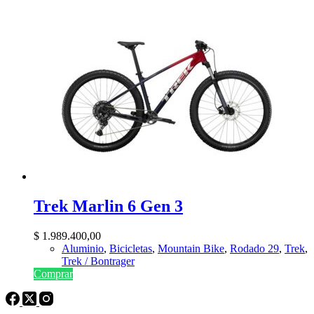
Trek Marlin 6 Gen 3
$
1.989.400,00
Aluminio
,
Bicicletas
,
Mountain Bike
,
Rodado 29
,
Trek
,
Trek / Bontrager
Comprar